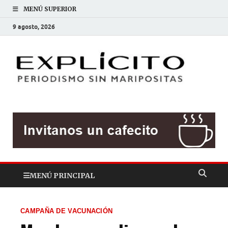
MENÚ SUPERIOR
9 agosto, 2026
EXP
Periodis
sin
mariposit
MENÚ PRINCIPAL
CAMPAÑA DE VACUNACIÓN