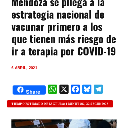
Mendoza se pliega a la
estrategia nacional de
vacunar primero a los
que tienen más riesgo de
ir a terapia por COVID-19
6 ABRIL, 2021
W
X
F
B
T
Share
h
a
lu
el
at
c
es
e
TIEMPO ESTIMADO DE LECTURA: 1 MINUTOS, 22 SEGUNDOS
s
e
k
g
A
b
y
ra