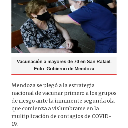
p
o
m
p
o
k
Vacunación a mayores de 70 en San Rafael.
Foto: Gobierno de Mendoza
Mendoza se plegó a la estrategia
nacional de vacunar primero a los grupos
de riesgo ante la inminente segunda ola
que comienza a vislumbrarse en la
multiplicación de contagios de COVID-
19.