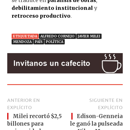
se traduce en
parálisis de obras
,
debilitamiento institucional
y
retroceso productivo
.
ETIQUETADA
ALFREDO CORNEJO
JAVIER MILEI
MENDOZA
PAÍS
POLÍTICA
ANTERIOR EN
SIGUIENTE EN
EXPLÍCITO
EXPLÍCITO
Milei recortó $2,5
Edison-Genneia
billones para
le ganó la pulseada