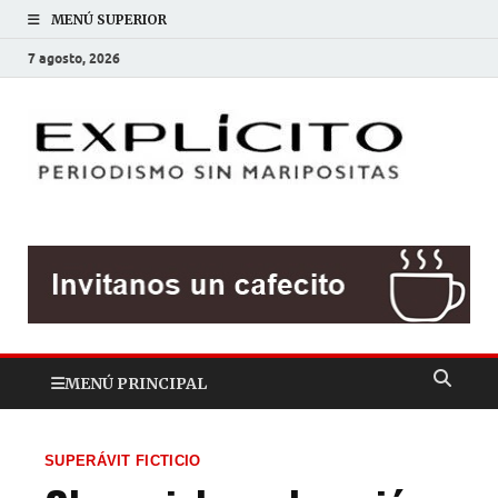
MENÚ SUPERIOR
7 agosto, 2026
EXP
Periodis
sin
mariposit
MENÚ PRINCIPAL
SUPERÁVIT FICTICIO