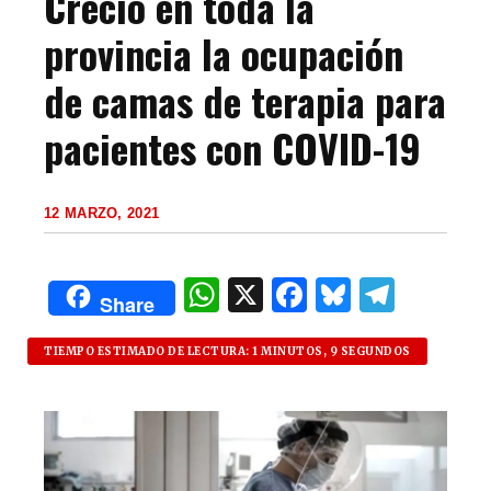
Creció en toda la
provincia la ocupación
de camas de terapia para
pacientes con COVID-19
12 MARZO, 2021
W
X
F
B
T
Share
h
a
lu
el
at
c
es
e
TIEMPO ESTIMADO DE LECTURA: 1 MINUTOS, 9 SEGUNDOS
s
e
k
g
A
b
y
ra
p
o
m