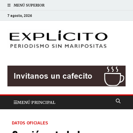
MENÚ SUPERIOR
7 agosto, 2026
EXP
Periodis
sin
mariposit
MENÚ PRINCIPAL
DATOS OFICIALES