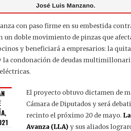
José Luis Manzano.
anza con paso firme en su embestida contra
n un doble movimiento de pinzas que afecta
inos y beneficiará a empresarios: la quit
 y la condonación de deudas multimillonaria
eléctricas.
ÁN
El proyecto obtuvo dictamen de m
E
Cámara de Diputados y será debati
ÍA,
recinto el próximo 20 de mayo.
La
021
Avanza (LLA)
y sus aliados lograr