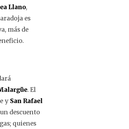
ea Llano
,
paradoja es
va, más de
neficio.
dará
Malargüe
. El
te y
San Rafael
 un descuento
gas; quienes