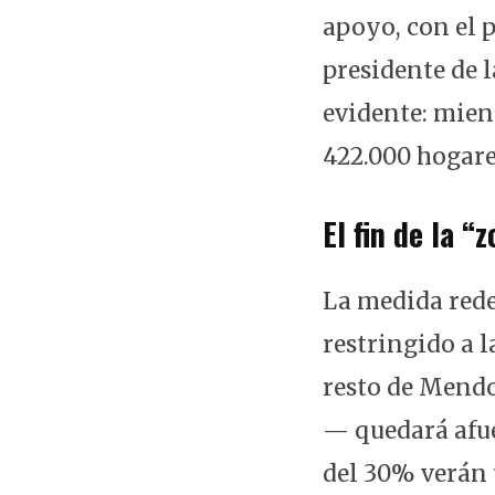
apoyo, con el
presidente de 
evidente: mient
422.000 hogare
El fin de la “z
La medida rede
restringido a 
resto de Mend
— quedará afue
del 30% verán 