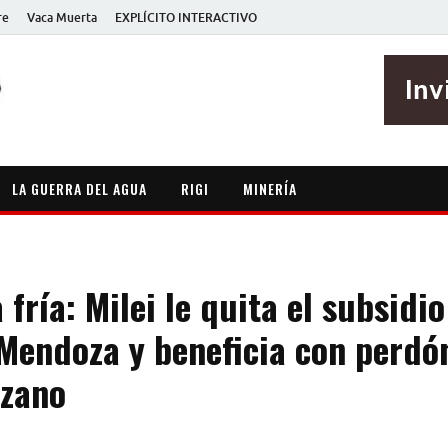
re
Vaca Muerta
EXPLÍCITO INTERACTIVO
EXPLÍCITO
Periodismo sin maripositas
LA GUERRA DEL AGUA
RIGI
MINERÍA
a fría: Milei le quita el subsidi
 Mendoza y beneficia con perdó
nzano