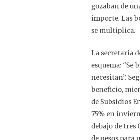
gozaban de una
importe. Las b
se multiplica.
La secretaria d
esquema: “Se b
necesitan”. Seg
beneficio, mie
de Subsidios E
75% en invierno
debajo de tres 
de pesos para 