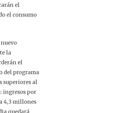
carán el
ndo el consumo
l nuevo
te la
rderán el
ro del programa
s superiores al
: ingresos por
a 4,3 millones
edia quedará