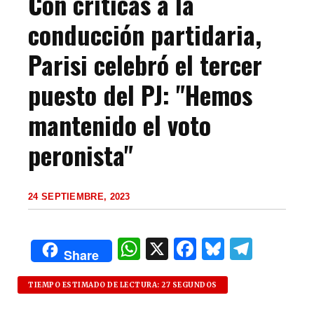
Con críticas a la
conducción partidaria,
Parisi celebró el tercer
puesto del PJ: "Hemos
mantenido el voto
peronista"
24 SEPTIEMBRE, 2023
W
X
F
B
T
Share
h
a
lu
el
at
c
es
e
TIEMPO ESTIMADO DE LECTURA: 27 SEGUNDOS