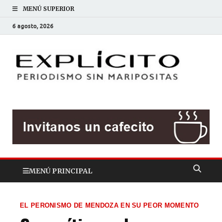
MENÚ SUPERIOR
6 agosto, 2026
EXP
Periodis
sin
mariposit
MENÚ PRINCIPAL
EL PERONISMO DE MENDOZA EN SU PEOR MOMENTO