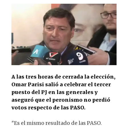
s
e
k
g
A
b
y
ra
p
o
m
p
o
k
A las tres horas de cerrada la elección,
Omar Parisi salió a celebrar el tercer
puesto del PJ en las generales y
aseguró que el peronismo no perdió
votos respecto de las PASO.
"Es el mismo resultado de las PASO.