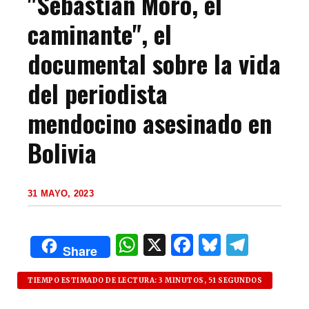
"Sebastián Moro, el
caminante", el
documental sobre la vida
del periodista
mendocino asesinado en
Bolivia
31 MAYO, 2023
W
X
F
B
T
Share
h
a
lu
el
at
c
es
e
TIEMPO ESTIMADO DE LECTURA: 3 MINUTOS, 51 SEGUNDOS