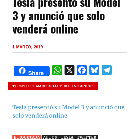
Tesla presentó su Model
3 y anunció que solo
venderá online
1 MARZO, 2019
W
X
F
B
T
Share
h
a
lu
el
at
c
es
e
TIEMPO ESTIMADO DE LECTURA: 1 SEGUNDOS
s
e
k
g
Tesla presentó su Model 3 y anunció que
A
b
y
ra
solo venderá online
p
o
m
p
o
ETIQUETADA
AUTOS
TESLA
TWITTER