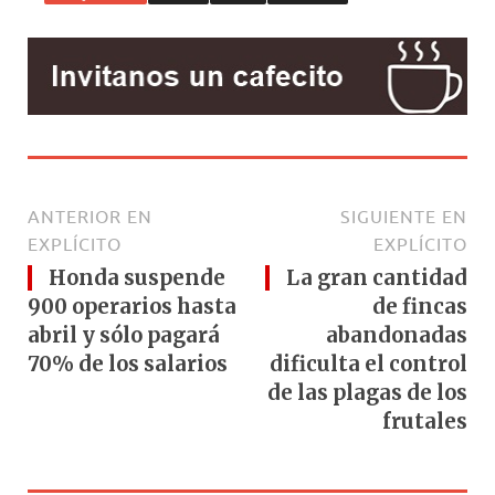
k
ANTERIOR EN
SIGUIENTE EN
EXPLÍCITO
EXPLÍCITO
Honda suspende
La gran cantidad
900 operarios hasta
de fincas
abril y sólo pagará
abandonadas
70% de los salarios
dificulta el control
de las plagas de los
frutales