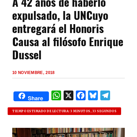
A 42 años de haberlo
expulsado, la UNCuyo
entregará el Honoris
Causa al filósofo Enrique
Dussel
10 NOVIEMBRE, 2018
W
X
F
B
T
Share
h
a
lu
el
at
c
es
e
TIEMPO ESTIMADO DE LECTURA: 3 MINUTOS, 33 SEGUNDOS
s
e
k
g
A
b
y
ra