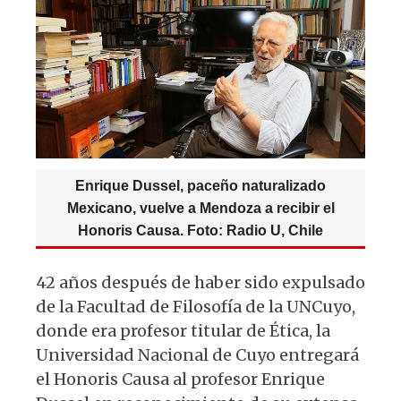
p
o
m
p
o
k
Enrique Dussel, paceño naturalizado
Mexicano, vuelve a Mendoza a recibir el
Honoris Causa. Foto: Radio U, Chile
42 años después de haber sido expulsado
de la Facultad de Filosofía de la UNCuyo,
donde era profesor titular de Ética, la
Universidad Nacional de Cuyo entregará
el Honoris Causa al profesor Enrique