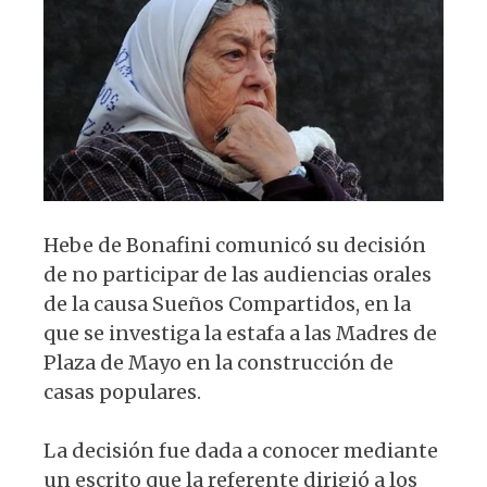
p
o
m
p
o
k
Hebe de Bonafini comunicó su decisión
de no participar de las audiencias orales
de la causa Sueños Compartidos, en la
que se investiga la estafa a las Madres de
Plaza de Mayo en la construcción de
casas populares.
La decisión fue dada a conocer mediante
un escrito que la referente dirigió a los