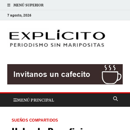
MENÚ SUPERIOR
7 agosto, 2026
EXP
Periodis
sin
mariposit
MENÚ PRINCIPAL
SUEÑOS COMPARTIDOS