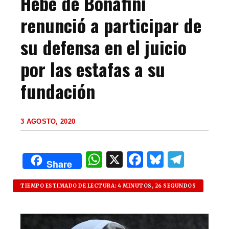
Hebe de Bonafini
renunció a participar de
su defensa en el juicio
por las estafas a su
fundación
3 AGOSTO, 2020
W
X
F
B
T
Share
h
a
lu
el
at
c
es
e
TIEMPO ESTIMADO DE LECTURA: 4 MINUTOS, 26 SEGUNDOS
s
e
k
g
A
b
y
ra