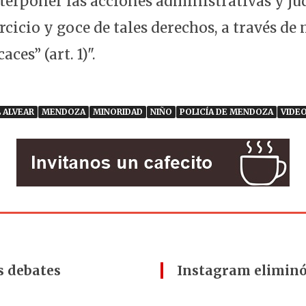
erponer las acciones administrativas y judi
ercicio y goce de tales derechos, a través de
aces” (art. 1)".
 ALVEAR
MENDOZA
MINORIDAD
NIÑO
POLICÍA DE MENDOZA
VIDE
s debates
Instagram eliminó 