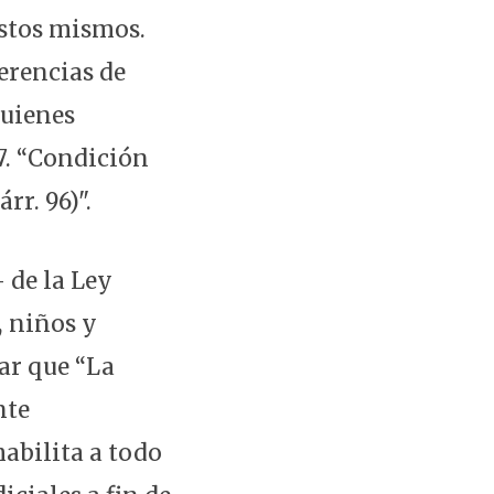
estos mismos.
ferencias de
quienes
7. “Condición
rr. 96)".
- de la Ley
, niños y
ar que “La
nte
abilita a todo