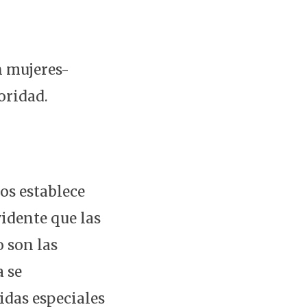
n mujeres-
oridad.
os establece
vidente que las
 son las
a se
idas especiales