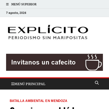
MENÚ SUPERIOR
7 agosto, 2026
EXP
Periodis
sin
mariposit
MENÚ PRINCIPAL
BATALLA AMBIENTAL EN MENDOZA