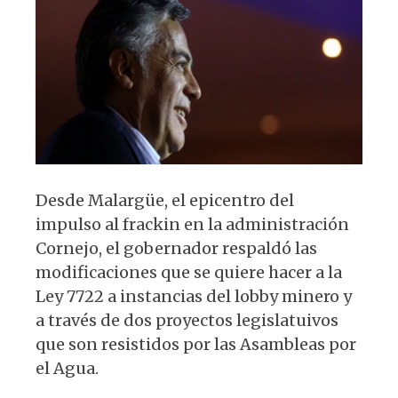
p
o
m
p
o
k
Desde Malargüe, el epicentro del
impulso al frackin en la administración
Cornejo, el gobernador respaldó las
modificaciones que se quiere hacer a la
Ley 7722 a instancias del lobby minero y
a través de dos proyectos legislatuivos
que son resistidos por las Asambleas por
el Agua.