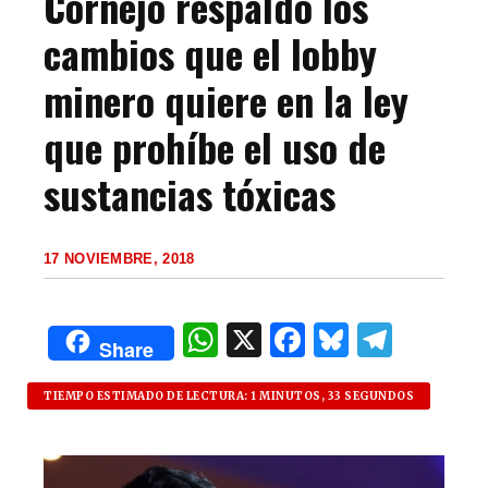
Cornejo respaldó los
cambios que el lobby
minero quiere en la ley
que prohíbe el uso de
sustancias tóxicas
17 NOVIEMBRE, 2018
W
X
F
B
T
Share
h
a
lu
el
at
c
es
e
TIEMPO ESTIMADO DE LECTURA: 1 MINUTOS, 33 SEGUNDOS
s
e
k
g
A
b
y
ra