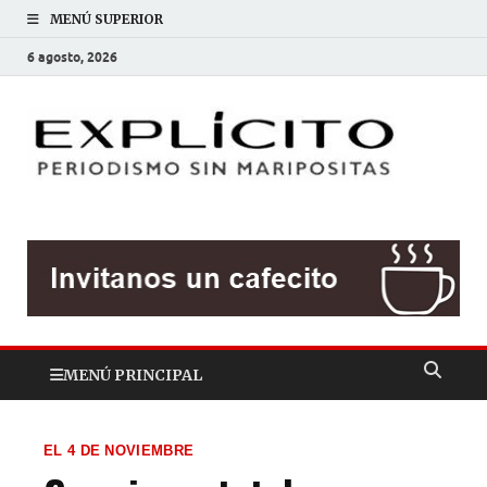
MENÚ SUPERIOR
6 agosto, 2026
EXP
Periodis
sin
mariposit
MENÚ PRINCIPAL
EL 4 DE NOVIEMBRE