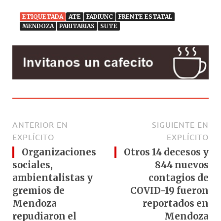
ETIQUETADA
ATE
FADIUNC
FRENTE ESTATAL
MENDOZA
PARITARIAS
SUTE
ANTERIOR EN
SIGUIENTE EN
EXPLÍCITO
EXPLÍCITO
Organizaciones
Otros 14 decesos y
sociales,
844 nuevos
ambientalistas y
contagios de
gremios de
COVID-19 fueron
Mendoza
reportados en
repudiaron el
Mendoza