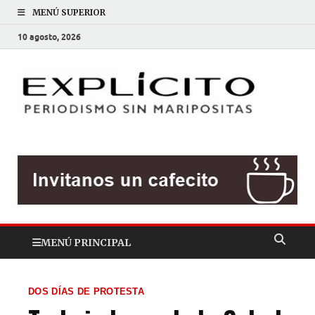
MENÚ SUPERIOR
10 agosto, 2026
EXP
Periodis
sin
mariposit
MENÚ PRINCIPAL
DOS DÍAS DE PROTESTA