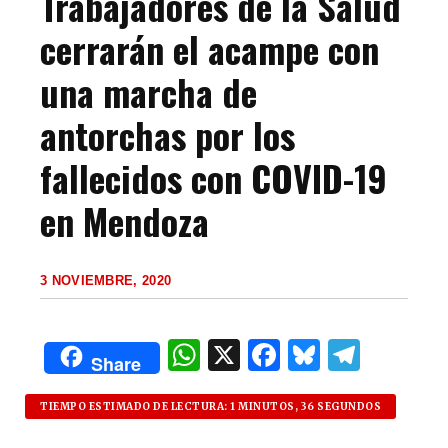
Trabajadores de la Salud
cerrarán el acampe con
una marcha de
antorchas por los
fallecidos con COVID-19
en Mendoza
3 NOVIEMBRE, 2020
W
X
F
B
T
Share
h
a
lu
el
at
c
es
e
TIEMPO ESTIMADO DE LECTURA: 1 MINUTOS, 36 SEGUNDOS