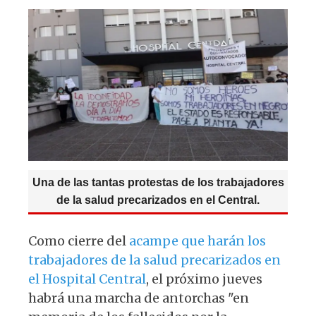
s
e
k
g
A
b
y
ra
p
o
m
p
o
k
Una de las tantas protestas de los trabajadores
de la salud precarizados en el Central.
Como cierre del
acampe que harán los
trabajadores de la salud precarizados en
el Hospital Central
, el próximo jueves
habrá una marcha de antorchas "en